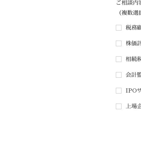
ご相談内
（複数選
税務
株価
相続
会計
IPO
上場