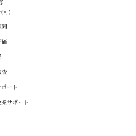
容
択可）
顧問
評価
税
監査
サポート
企業サポート