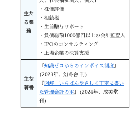
人、社会福祉法人、個人)
・株価評価
主た
・相続税
る業
・生前贈与サポート
務
・負債総額1000億円以上の会計監査人
・IPOのコンサルティング
・上場企業の決算支援
『
知識ゼロからのインボイス制度
』
(2023年、幻冬舎 刊)
主な
『
図解 いちばんやさしく丁寧に書い
著書
た管理会計の本
』
(2024年、成美堂
刊)