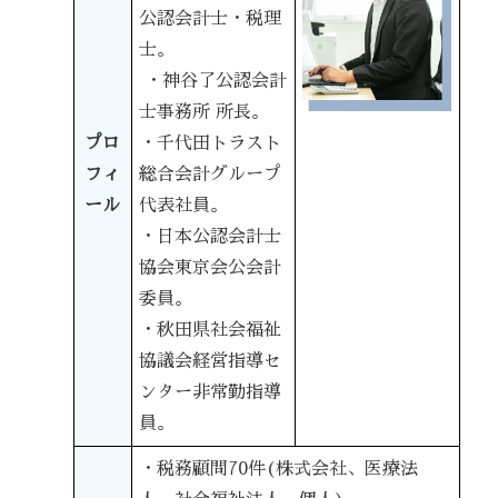
公認会計士・税理
士。
・神谷了公認会計
士事務所 所長。
プロ
・千代田トラスト
フィ
総合会計グループ
ール
代表社員。
・日本公認会計士
協会東京会公会計
委員。
・秋田県社会福祉
協議会経営指導セ
ンター非常勤指導
員。
・税務顧問70件
(株式会社、医療法